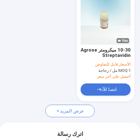
10-30 ميكرومتر Agrose
Streptavidin
Magnetic Beads 20٪
الأسعار:
قابل للتفاوض
Biotinylated IgG 5 ml
1 مل / زجاجة
MOQ:
أحصل على آخر سعر
ﺎﺘﺼﻟ ﺍﻶﻧ
منزل
عرض المزيد
المنتجات
أشرطة فيديو
اترك رسالة