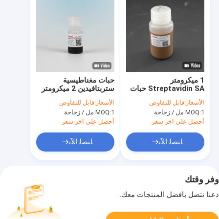
1 ميكرومتر
حبات مغناطيسية
Streptavidin SA حبات
ستربتافيدين 2 ميكرومتر
مغناطيسية لفرز الخلايا ،
لالتقاط المسبار 10 مجم
الأسعار:
قابل للتفاوض
الأسعار:
قابل للتفاوض
التقاط المسبار ، 10 مجم
/ مل 10 مل
1 مل / زجاجة
MOQ:
1 مل / زجاجة
MOQ:
/ مل 100 مل
أحصل على آخر سعر
أحصل على آخر سعر
ﺎﺘﺼﻟ ﺍﻶﻧ
ﺎﺘﺼﻟ ﺍﻶﻧ
وفر وقتك
دعنا نتصل بأفضل المنتجات معك.