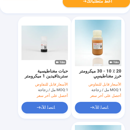
أعط متطلباتك
20 ٪ 10 - 30 ميكرومتر
حبات مغناطيسية
خرز مغناطيسي
ستربتافيدين 1 ميكرومتر
ستربتافيدين أغروس ل
لالتقاط مسبار فرز الخلايا
الأسعار:
قابل للتفاوض
الأسعار:
قابل للتفاوض
Biotinylated IgG 50
اللمعان الكيميائي
1 مل / زجاجة
MOQ:
1 مل / زجاجة
MOQ:
ML
أحصل على آخر سعر
أحصل على آخر سعر
ﺎﺘﺼﻟ ﺍﻶﻧ
ﺎﺘﺼﻟ ﺍﻶﻧ