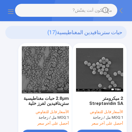
حبات ستربتافيدين المغناطيسية
(17)
2 ميكرومتر
2.8μm حبات مغناطيسية
Streptavidin SA
ستربتافيدين لفرز خلية
Magbeads للإضاءة
التلألؤ الكيميائي
الأسعار:
قابل للتفاوض
الأسعار:
قابل للتفاوض
الكيميائية 10 مجم / مل 1
1 مل / زجاجة
MOQ:
1 مل / زجاجة
MOQ:
مل
أحصل على آخر سعر
أحصل على آخر سعر