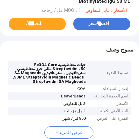
Biotinylated IgG 50 ML
الأسعار：قابل للتفاوض
MOQ：1 مل / زجاجة
افضل سعر
ﺎﺘﺼﻟ ﺍﻶﻧ
منتوج وصف
حبات مغناطيسية Fe3O4 Core
Streptavidin ، 50 مللي خرز مغناطيسي
تسليط الضوء
ستربتافيدين ، ستربتافيدين SA Magbeads
,
,
50ML Streptavidin Magnetic Beads
Streptavidin SA Magbeads
إصدار الشهادات
COA
اسم العلامة التجارية
BeaverBeads
الأسعار
قابل للتفاوض
الحد الأدنى لكمية
1 مل / زجاجة
القدرة على العرض
850 لتر / شهر
عرض المزيد