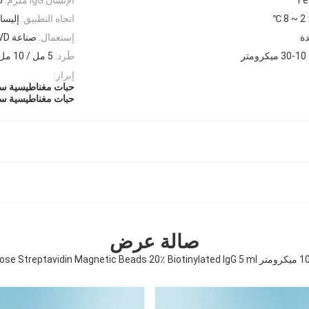
2 ~ 8 ℃
اتجاه التطبيق:
إليسا 
ة
إستعمال:
صناعة IVD
طَرد:
5 مل / 10 مل / 50 مل
إبراز:
حبات مغناطيسية ستربتافيدي
حبات مغناطيسية ستربت
صالة عرض
Agrose Streptavidin Magnetic