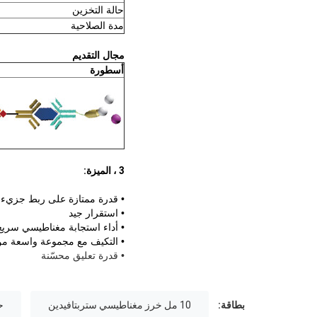
حالة التخزين
مدة الصلاحية
مجال التقديم
أسطورة
3 ، الميزة:
• قدرة ممتازة على ربط جزيء ا
• استقرار جيد
• أداء استجابة مغناطيسي سر
• التكيف مع مجموعة واسعة من
• قدرة تعليق محسّنة
بطاقة:
10 مل خرز مغناطيسي ستربتافيدين
حب