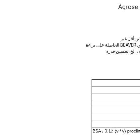
امتصاص أقل غير
يقوم Magrose Streptavidin بربط SA تساهميًا بسطح agarose باستخدام تقنية اقتران البروتين BEAVER الحاصلة على براءة
 ، إلخ. تحسين قدرة
 PBS ، بما في ذلك 0.1٪ (w / v) BSA ، 0.1٪ (v / v) proclin-