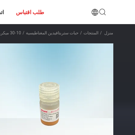
طلب اقتباس
ات
منزل
/
المنتجات
/
حبات ستربتافيدين المغناطيسية
/
10-30 ميكرومتر Agrose Streptavidin Magnetic Beads 20٪ Biotinylated IgG 5 Ml