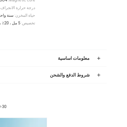
درجة حرارة الانجراف:
حياة المخزن:
سنة واحد
تخصيص:
5 مل ، 20٪ ، 10-30 ميكرومتر
معلومات اساسية
شروط الدفع والشحن
10-30 ميكرومتر  Beads 20٪ Biotinylated IgG 5 ml