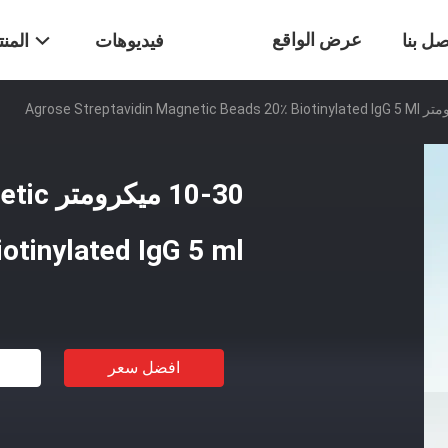
عرض الواقع
صل بنا
فيديوهات
المن
الافتراضي
10-30 
otinylated IgG 5 ml
افضل سعر