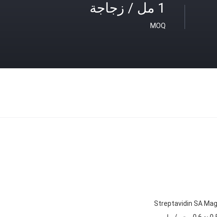
1 مل / زجاجة
MOQ
Streptavidin SA Ma
~ 0.6 مجم / مل