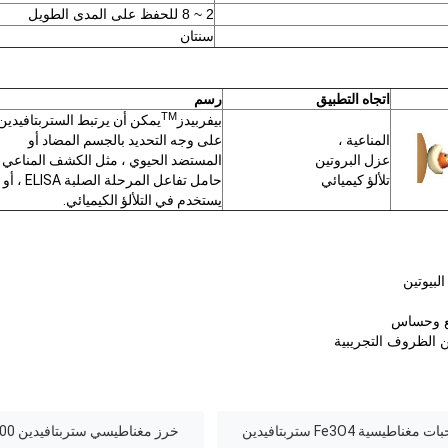
2 ~ 8 للحفظ على المدى الطويل
سنتان
اتجاه التطبيق
رسم
TM
بيفربيدز
يمكن أن يرتبط الستربتافيدين
المناعية ،
على وجه التحديد بالجسم المضاد أو
عزل البروتين
المستضد الحيوي ، مثل الكشف المناعي ،
تلألؤ كيميائي
حامل تفاعل المرحلة الصلبة ELISA ، أو
يستخدم في التلألؤ الكيميائي.
لبيوتين
يع وحساس
 الظروف التجريبية
ات مغناطيسية Fe3O4 ستربتافيدين
خرز مغناطيسي ستربتافيدين 300 نانومتر