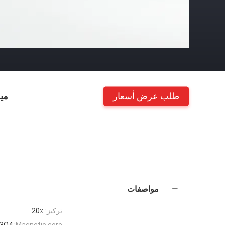
طلب عرض أسعار
مي
مواصفات
تركيز:
20٪
e3O4
Magnetic core: