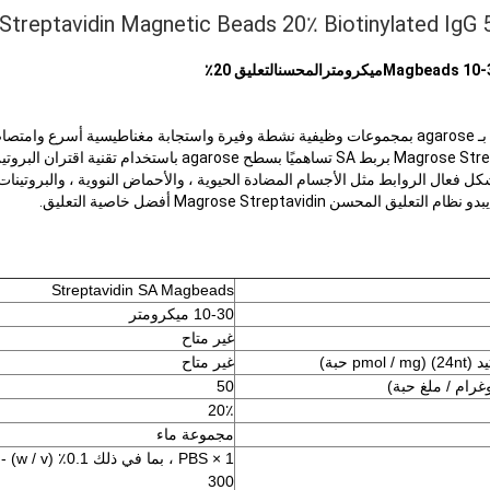
ميكرومتر
المحسن
التعليق 20٪
تتميز BeaverBeads ™ المطلية بـ agarose بمجموعات وظيفية نشطة وفيرة واستجابة مغناطيسية أسرع و
كل فعال الروابط مثل الأجسام المضادة الحيوية ، والأحماض النووية ، والبروتينات
يبدو نظام التعليق المحسن Magrose Streptavidin أفضل خاصية التعليق.
Streptavidin SA Magbeads
10-30 ميكرومتر
غير متاح
2 حبة)
غير متاح
50
20٪
مجموعة ماء
1 ×
300