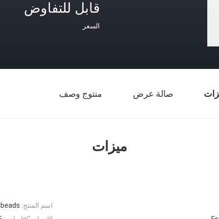
قابل للتفاوض
السعر
زات
صالة عرض
منتوج وصف
ميزات
اسم المنتج:
gbeads
F
الإنسان IgG ملزم:
0.5 