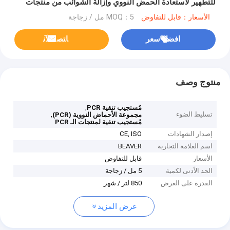
للتطهير لاستعادة الحمض النووي وإزالة الشوائب من منتجات
PCR
الأسعار：قابل للتفاوض
MOQ：5 مل / زجاجة
افضل سعر
ﺎﺘﺼﻟ ﺍﻶﻧ
منتوج وصف
,
مُستجيب تنقية PCR
تسليط الضوء
,
مجموعة الأحماض النووية (PCR)
مُستجيب تنقية لمنتجات الـ PCR
إصدار الشهادات
CE, ISO
اسم العلامة التجارية
BEAVER
الأسعار
قابل للتفاوض
الحد الأدنى لكمية
5 مل / زجاجة
القدرة على العرض
850 لتر / شهر
عرض المزيد