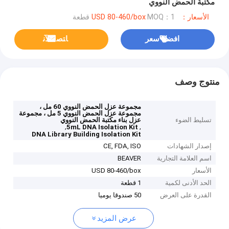
مكتبة الحمض النووي
الأسعار：USD 80-460/box
MOQ：1 قطعة
افضل سعر
ﺎﺘﺼﻟ ﺍﻶﻧ
منتوج وصف
مجموعة عزل الحمض النووي 60 مل ،
مجموعة عزل الحمض النووي 5 مل ، مجموعة
تسليط الضوء
عزل بناء مكتبة الحمض النووي
,
,
5mL DNA Isolation Kit
DNA Library Building Isolation Kit
إصدار الشهادات
CE, FDA, ISO
اسم العلامة التجارية
BEAVER
الأسعار
USD 80-460/box
الحد الأدنى لكمية
1 قطعة
القدرة على العرض
50 صندوقا يوميا
عرض المزيد