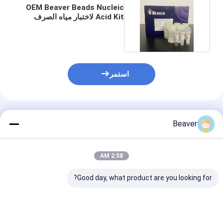
OEM Beaver Beads Nucleic
Acid Kit لاختبار مياه الصرف
الصحي للطيران
استمر
المنتجات الموصى بها
Beaver
2:58 AM
Good day, what product are you looking for?
مجموعة الحمض النووي
BeaverBeads™
القندس  DNA