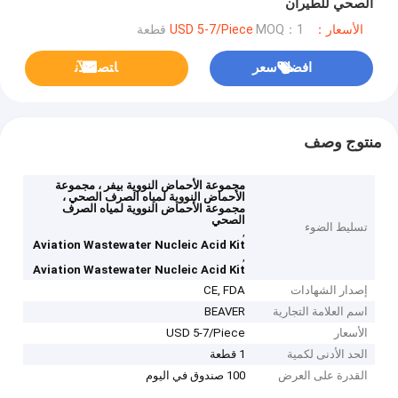
الصحي للطيران
الأسعار：USD 5-7/Piece
MOQ：1 قطعة
افضل سعر
ﺎﺘﺼﻟ ﺍﻶﻧ
منتوج وصف
مجموعة الأحماض النووية بيفر ، مجموعة
الأحماض النووية لمياه الصرف الصحي ،
مجموعة الأحماض النووية لمياه الصرف
الصحي
تسليط الضوء
,
Aviation Wastewater Nucleic Acid Kit
,
Aviation Wastewater Nucleic Acid Kit
إصدار الشهادات
CE, FDA
اسم العلامة التجارية
BEAVER
الأسعار
USD 5-7/Piece
الحد الأدنى لكمية
1 قطعة
القدرة على العرض
100 صندوق في اليوم