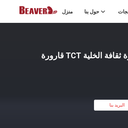
تجات
حول بنا
منزل
مختبر 75 سم 2 قارورة ثقافة الخلية TCT قارورة
البريد بنا