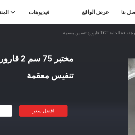
عرض الواقع
صل بنا
فيديوهات
المن
الافتراضي
تنفيس معقمة
افضل سعر