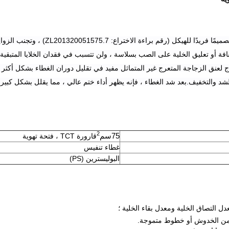
تتبنى زجاجات BEAVER TCT تصميمًا فريدًا للهي
افة أو تعليق الخلية على الصب بسلاسة ، ولن تتسبب في فقدان الخلايا المتبقية 
ج لعنق الزجاجة المتعرج غير المتماثل مفيد في تقليل دوران الغطاء بشكل أكث
شد والتخفيف.بعد شد الغطاء ، فإنه يظهر أداء ختم عالي ، مما يقلل بشكل كبير م
2
75
قارورة TCT ، فتحة تهوية
سم
غطاء تنفيس
البوليسترين (PS)