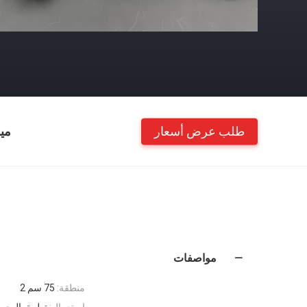
طلب عرض أسعار
مي
مواصفات
منطقة:
75 سم 2
إستعمال:
تطبيق المعم