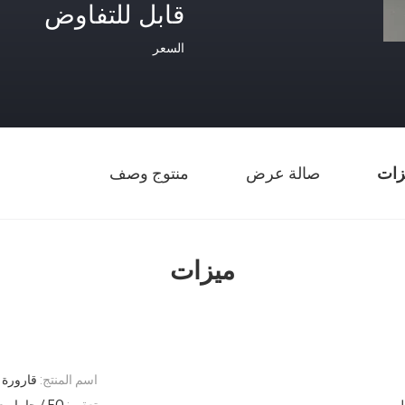
قابل للتفاوض
السعر
زات
صالة عرض
منتوج وصف
ميزات
اسم المنتج:
قارورة TCT
ل
تعقيم:
EO / جاما معقمة