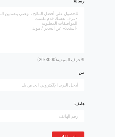
رسالة:
الأحرف المتبقية(
/3000)
20
من:
هاتف: