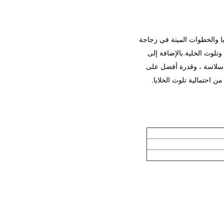
كل (رقم براءة الاختراع: ZL201320051575.7) ، وتجنب الزوايا والخطوات الميتة في زجاجة
وتلوث الخلية.بالإضافة إلى
ر سلاسة ، وقدرة أفضل على
ن احتمالية تلوث الخلايا.