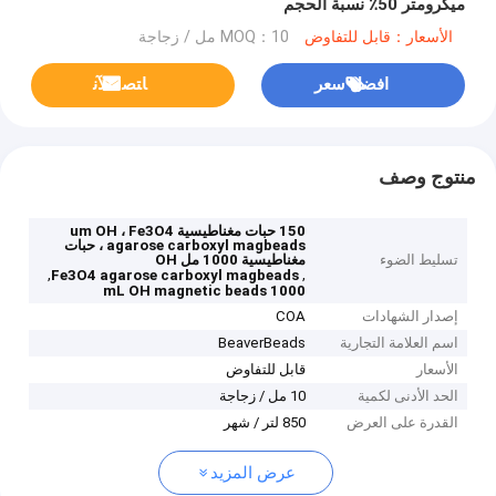
ميكرومتر 50٪ نسبة الحجم
الأسعار：قابل للتفاوض
MOQ：10 مل / زجاجة
افضل سعر
ﺎﺘﺼﻟ ﺍﻶﻧ
منتوج وصف
150 حبات مغناطيسية um OH ، Fe3O4
agarose carboxyl magbeads ، حبات
تسليط الضوء
مغناطيسية 1000 مل OH
,
,
Fe3O4 agarose carboxyl magbeads
1000 mL OH magnetic beads
إصدار الشهادات
COA
اسم العلامة التجارية
BeaverBeads
الأسعار
قابل للتفاوض
الحد الأدنى لكمية
10 مل / زجاجة
القدرة على العرض
850 لتر / شهر
عرض المزيد