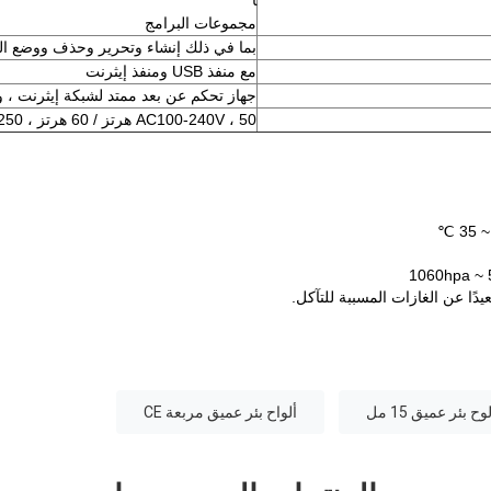
ا
مجموعات البرامج
بما في ذلك إنشاء وتحرير وحذف ووضع ال
مع منفذ USB ومنفذ إيثرنت
جهاز تحكم عن بعد ممتد لشبكة إيثرنت ، وظيفة 4G
AC100-240V ، 50 هرتز / 60 هرتز ، 250 فولت أمبير
يدًا عن الغازات المسببة للتآكل.
ألواح بئر عميق مربعة CE