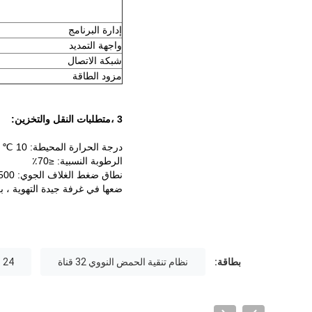
إدارة البرنامج
واجهة التمديد
شبكة الاتصال
مزود الطاقة
3 ،
متطلبات النقل والتخزين
:
درجة الحرارة المحيطة: 10 ℃ ~ 35 ℃
الرطوبة النسبية: ≤70٪
نطاق ضغط الغلاف الجوي: 500 ~ 1060hpa
ضعها في غرفة جيدة التهوية ، بع
بطاقة:
نظام تنقية الحمض النووي 32 قناة
24 لوح بئر عميق 15 مل