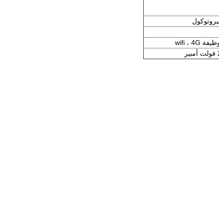
بروتوكول
wifi ، 