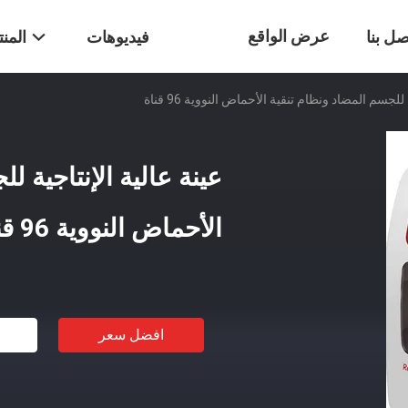
عرض الواقع
صل بنا
فيديوهات
المن
للجسم المضاد ونظام تنقية الأحماض النووية 96 قناة
الافتراضي
عينة عالية الإنتاجية ل
الأحماض النووية 96 قناة
افضل سعر