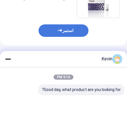
Magbeads 2μm 10 mg / mL 5
mL
استمر
المنتجات الموصى بها
Kevin
9:14 PM
Good day, what product are you looking for?
Mag COOH الحبات
حبات البوليمر
break
المغناطيسية البوليمر
المغناطيسية ذات
كاربوكسيل الحبات
المستوى المناعي، بحجم
المغناطيسية التشخيص
1μm 5mL