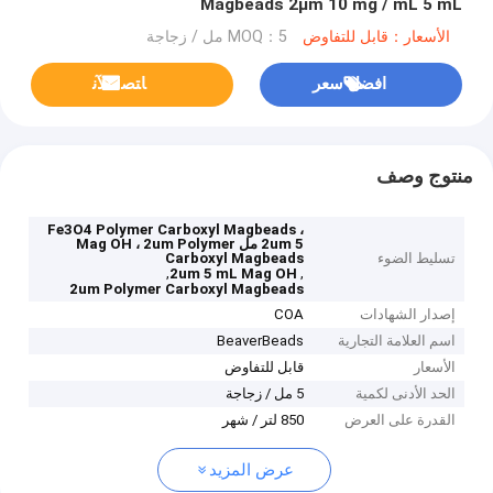
Magbeads 2μm 10 mg / mL 5 mL
الأسعار：قابل للتفاوض
MOQ：5 مل / زجاجة
افضل سعر
ﺎﺘﺼﻟ ﺍﻶﻧ
منتوج وصف
Fe3O4 Polymer Carboxyl Magbeads ،
2um 5 مل Mag OH ، 2um Polymer
تسليط الضوء
Carboxyl Magbeads
,
,
2um 5 mL Mag OH
2um Polymer Carboxyl Magbeads
إصدار الشهادات
COA
اسم العلامة التجارية
BeaverBeads
الأسعار
قابل للتفاوض
الحد الأدنى لكمية
5 مل / زجاجة
القدرة على العرض
850 لتر / شهر
عرض المزيد